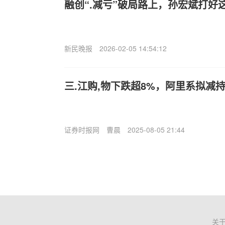
融创“.减亏”破局路上，孙宏斌打好
新民晚报
2026-02-05 14:54:12
三.江购,物下跌超8%，阿里系拟减持
证券时报网
曹晨
2025-08-05 21:44
关