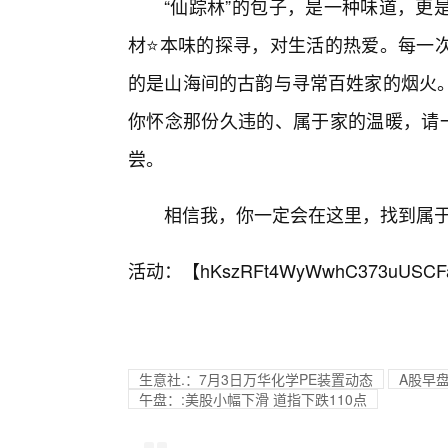
“仙踪林”的包子，是一种味道，更
材⭐本味的探寻，对生活的热爱。每一
的是山海间的古韵与寻常百姓家的烟火
你怀念那份久违的、属于家的温暖，请一
尝。
相信我，你一定会在这里，找到属于
活动：【
hKszRFt4WyWwhC373uUSCF
生意社.：7月3日万华化学PE装置动态
A股早
午盘：:美股小幅下滑 道指下跌110点